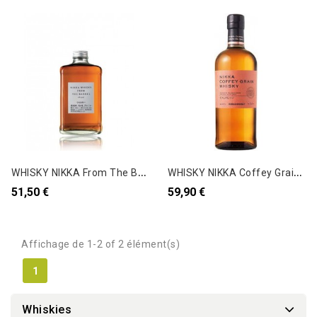
W
HISKY NIKKA From The Barrel (blend)
W
HISKY NIKKA Coffey Grain (single grain)
51,50 €
59,90 €
Affichage de 1-2 of 2 élément(s)
1
Whiskies