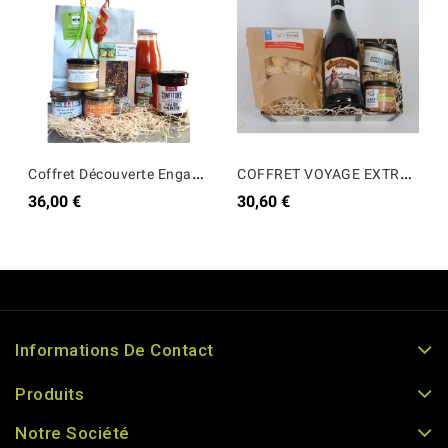
C
offret Découverte Engagée
C
OFFRET VOYAGE EXTRAORDINAIRE V1
36,00 €
30,60 €
Informations De Contact
Produits
Notre Société