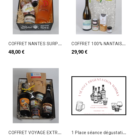
C
OFFRET NANTES SURPRENANT V2
C
OFFRET 100% NANTAISES V1
48,00 €
29,90 €
C
OFFRET VOYAGE EXTRAORDINAIRE V2
1
Place séance dégustation Whisky