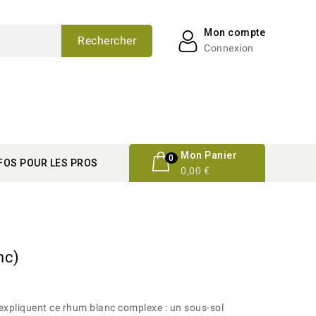
Mon compte
Rechercher
Connexion
Mon Panier
0
FOS POUR LES PROS
0,00 €
nc)
expliquent ce rhum blanc complexe : un sous-sol