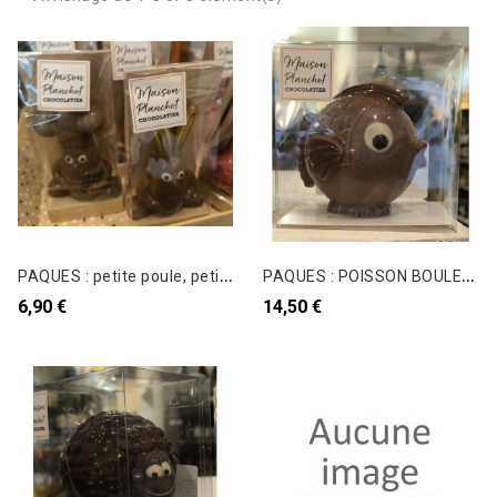
P
AQUES : petite poule, petit hippo ou lapins en chocolat 40G
P
AQUES : POISSON BOULE en chocolat LAIT 100G
6,90 €
14,50 €